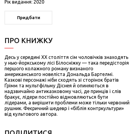
Рiк видання: 2020
Придбати
ПРО КНИЖКУ
Десь у середині ХХ століття сім чоловічків знаходять
у нью-йоркському лісі Білосніжку — така передісторія
першого колажного роману визнаного
американського новеліста Дональда Бартелмі.
Казкові персонажі ніби сходять зі сторінок братів
Ґрімм та мультфільму Діснея й опиняються в
надзвичайно антиказковому часі, де принців і слів
бракує, лідери постійно відмовляються бути
лідерами, а вирішити проблеми може тільки червоний
рушник. Феєричний шедевр і «біблія контркультури»
від культового автора.
ПОДIЛИТИСЯ