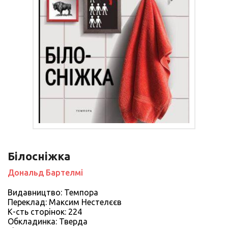
Білосніжка
Дональд Бартелмі
Видавництво: Темпора
Переклад: Максим Нестелєєв
К-сть сторiнок: 224
Обкладинка: Тверда