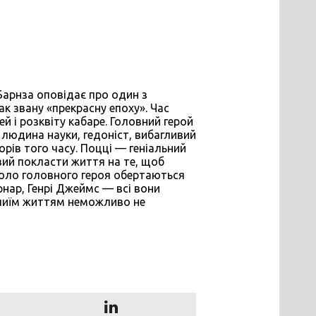
Барнза оповідає про один з
ак звану «прекрасну епоху». Час
ей і розквіту кабаре. Головний герой
 людина науки, гедоніст, вибагливий
орів того часу. Поцці — геніальний
овий покласти життя на те, щоб
коло головного героя обертаються
рнар, Генрі Джеймс — всі вони
 чиїм життям неможливо не