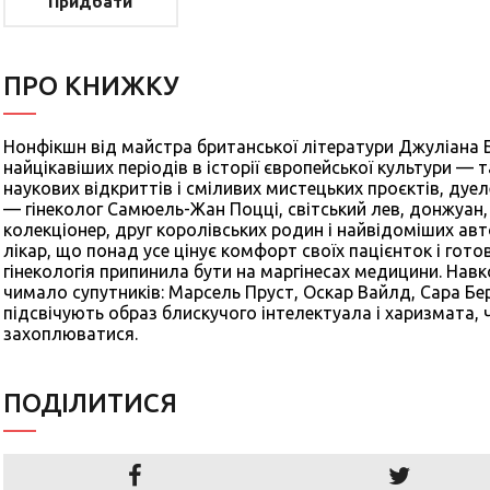
Придбати
ПРО КНИЖКУ
Нонфікшн від майстра британської літератури Джуліана 
найцікавіших періодів в історії європейської культури — т
наукових відкриттів і сміливих мистецьких проєктів, дуел
— гінеколог Самюель-Жан Поцці, світський лев, донжуан,
колекціонер, друг королівських родин і найвідоміших авт
лікар, що понад усе цінує комфорт своїх пацієнток і гот
гінекологія припинила бути на маргінесах медицини. Нав
чимало супутників: Марсель Пруст, Оскар Вайлд, Сара Бе
підсвічують образ блискучого інтелектуала і харизмата,
захоплюватися.
ПОДIЛИТИСЯ