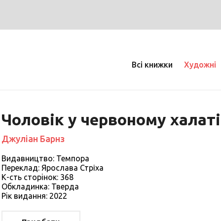
Всі книжки
Художні
Чоловік у червоному халаті
Джуліан Барнз
Видавництво: Темпора
Переклад: Ярослава Стріха
К-сть сторiнок: 368
Обкладинка: Тверда
Рiк видання: 2022