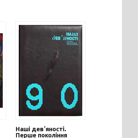
Наші девʼяності.
Перше покоління