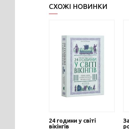
СХОЖІ НОВИНКИ
24 години у світі
З
вікінгів
р