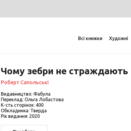
Всі книжки
Художні
Чому зебри не страждають 
Роберт Сапольські
Видавництво: Фабула
Переклад: Ольга Лобастова
К-сть сторiнок: 400
Обкладинка: Тверда
Рiк видання: 2020