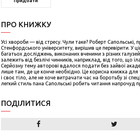
Придбати
ПРО КНИЖКУ
Усі хвороби — від стресу. Чули таке? Роберт Сапольські, п
Стенфордського університету, вирішив це перевірити. У ці
багатьох досліджень, виконаних вченими з різних галузей.
залежить від безлічі чинників, наприклад, від того, що їл
Серйозну тему авторові вдалося подати без зайвої акаде
лише там, де це конче необхідно. Це корисна книжка для 
і своє тіло, але не хоче витрачати час на боротьбу зі сп
легкий стиль пана Сапольські робить читання напрочуд 
ПОДIЛИТИСЯ