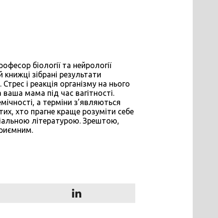
рофесор біології та нейрології
й книжці зібрані результати
 Стрес і реакція організму на нього
а ваша мама під час вагітності.
мічності, а терміни з’являються
тих, хто прагне краще розуміти себе
еціальною літературою. Зрештою,
приємним.