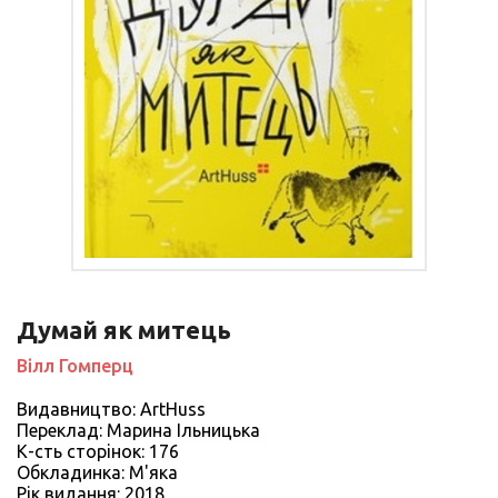
Думай як митець
Вілл Гомперц
Видавництво: ArtHuss
Переклад: Марина Ільницька
К-сть сторiнок: 176
Обкладинка: М'яка
Рiк видання: 2018