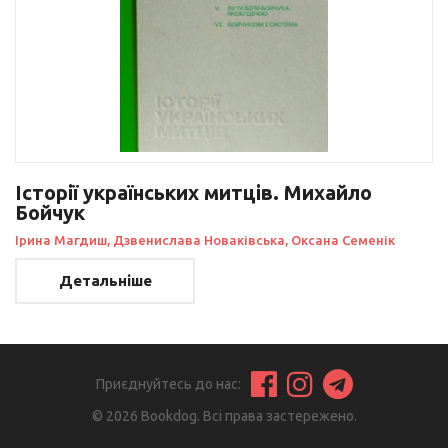
Історії українських митців. Михайло
Бойчук
Ірина Магдиш, Дзвенислава Новаківська, Оксана Семенік
Детальніше
Приєднуйтесь до нас:
© 2026 Bookdog. Всі права застережено.