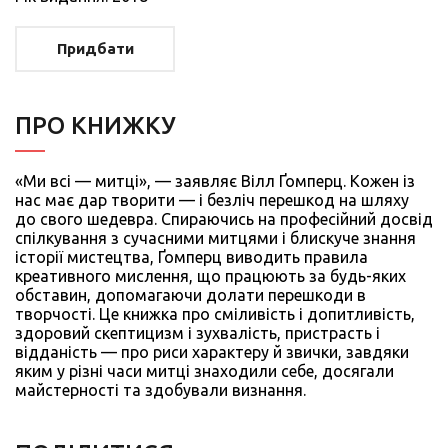
Придбати
ПРО КНИЖКУ
«Ми всі — митці», — заявляє Вілл Ґомперц. Кожен із
нас має дар творити — і безліч перешкод на шляху
до свого шедевра. Спираючись на професійний досвід
спілкування з сучасними митцями і блискуче знання
історії мистецтва, Ґомперц виводить правила
креативного мислення, що працюють за будь-яких
обставин, допомагаючи долати перешкоди в
творчості. Це книжка про сміливість і допитливість,
здоровий скептицизм і зухвалість, пристрасть і
відданість — про риси характеру й звички, завдяки
яким у різні часи митці знаходили себе, досягали
майстерності та здобували визнання.