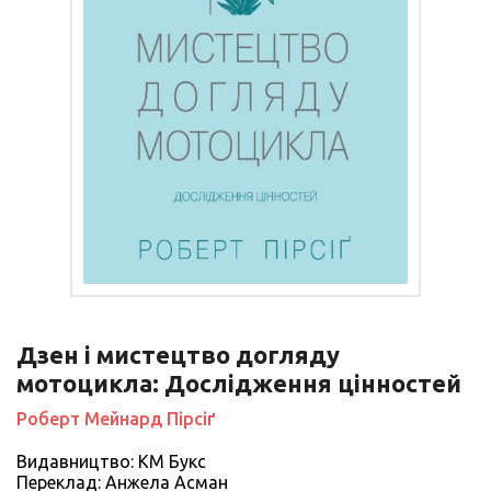
Дзен і мистецтво догляду
мотоцикла: Дослідження цінностей
Роберт Мейнард Пірсіґ
Видавництво: КМ Букс
Переклад: Анжела Асман