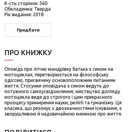
К-сть сторiнок: 560
Обкладинка: Тверда
Рiк видання: 2018
Придбати
ПРО КНИЖКУ
Оповідь про літню мандрівку батька з сином на
мотоциклах, перетворюється на філософську
одіссею, присвячену основоположним питанням
життя. Стосунки оповідача з сином ведуть до
потужного самоусвідомлення; мистецтво догляду
мотоцикла веде до строгого і цим прекрасного
прооцесу примирення науки, релігії та гуманізму. Ця
класика, що резонує з двозначностями існування, є
зворушливою й надзвичайною книжкою про життя.