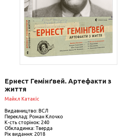
Ернест Гемінґвей. Артефакти з
життя
Майкл Катакіс
Видавництво: ВСЛ
Переклад: Роман Клочко
К-сть сторiнок: 240
Обкладинка: Тверда
Рiк видання: 2018