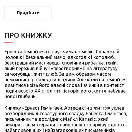
Придбати
ПРО КНИЖКУ
Ернеста Гемінґвея оточує чимало міфів. Справжній
чоловік і безжальний мачо, алкоголік і котолюб,
безстрашний мисливець, спокійний рибалка, геній,
який пережив війну і «перетворив» її на літературу,
самогубець і життєлюб. За цим образом часом
неможливо розгледіти людину. Але коли на Гемінґвея
дивитися крізь його власні слова і вчинки в контексті
подій всього ХХ століття, історія його життя набуває
нової глибини.
Книжку «Ернест Гемінґвей. Артефакти з життя» уклав
розпорядник літературного спадку Ернеста Гемінґвея,
письменник та дослідник Майкл Катакіс, який
використав матеріали з найповнішого архіву одного з
найвпливовіших і найзагадковіших письменників