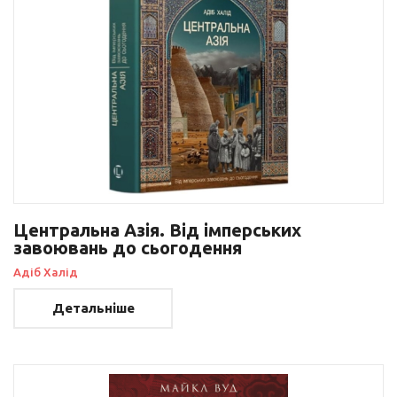
Центральна Азія. Від імперських
завоювань до сьогодення
Адіб Халід
Детальніше