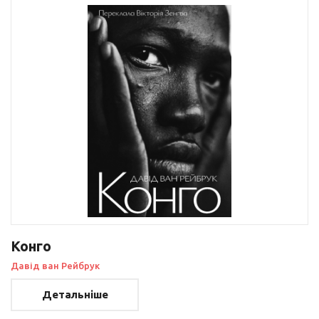
Конго
Давід ван Рейбрук
Детальніше