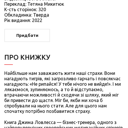
Переклад: Тетяна Микитюк
К-сть сторiнок: 320
Обкладинка: Тверда
Рiк видання: 2022
Придбати
ПРО КНИЖКУ
Найбільше нам заважають жити наші страхи. Вони
нагадують тигрів, які загрозливо гарчать і повсякчас
нагадують: «Не рипайся! У тебе нічого не вийде!». І ми
лякаємося, зупиняємось, а то й відступаємо,
втрачаючи можливості й сходячи зі шляху, який міг
би привести до щастя. Міг би, якби ми хоча б
спробували на нього стати. Але для цього нам
спочатку потрібно позбавитися страху.
Книга Джима Ловлесса — бізнес-тренера, одного з
найпопулярніших європейських мотиваційних спікерів