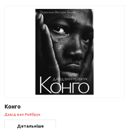
Конго
Давід ван Рейбрук
Детальніше