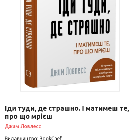
Іди туди, де страшно. І матимеш те,
про що мрієш
Джим Ловлесс
Видавництво: BookChef