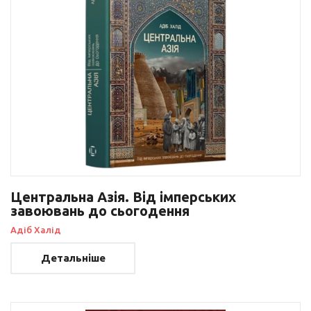
Центральна Азія. Від імперських
завоювань до сьогодення
Адіб Халід
Детальніше