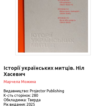
Історії українських митців. Ніл
Хасевич
Марчела Можина
Видавництво: Projector Publishing
К-сть сторiнок: 280
Обкладинка: Тверда
Рiк видання: 2025