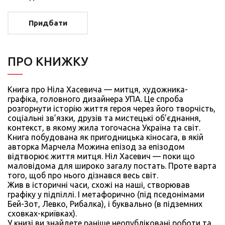
Придбати
ПРО КНИЖКУ
Книга про Ніла Хасевича — митця, художника-
графіка, головного дизайнера УПА. Це спроба
розгорнути історію життя героя через його творчість,
соціальні зв’язки, друзів та мистецькі об’єднання,
контекст, в якому жила тогочасна Україна та світ.
Книга побудована як пригодницька кіносага, в якій
авторка Марчела Можина епізод за епізодом
відтворює життя митця. Ніл Хасевич — поки що
маловідома для широко загалу постать. Проте варта
того, щоб про нього дізнався весь світ.
Жив в історичні часи, схожі на наші, створював
графіку у підпіллі. І метафорично (під пседонімами
Бей-Зот, Левко, Рибалка), і буквально (в підземних
сховках-криївках).
У книзі ви знайдете раніше неопубліковані роботи та