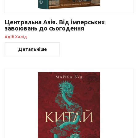
Центральна Азія. Від імперських
завоювань до сьогодення
Адіб Халід
Детальніше