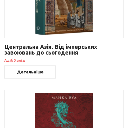
Центральна Азія. Від імперських
завоювань до сьогодення
Адіб Халід
Детальніше