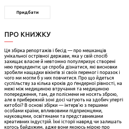
Придбати
ПРО КНИЖКУ
Ця збірка репортажів і бесід — про мешканців
унікальної острівної держави, яка у свій спосіб
захищає власне й невтомно популяризує створені
нею прецеденти; це спроба дізнатися, які висновки
зробили нащадки вікінгів зі своїх перемог і поразок і
чого ми могли б у них повчитися. Про що йдеться
суспільству за кілька кроків до ґендерної рівності, на
межі між медициною втручання та медициною
попередження, там, де полісмени не носять зброю,
але в прибережній зоні досі чатують на здобич уперті
китобої? В основі збірки — інтерв’ю з першими
особами країни, впливовими підприємцями,
науковцями, освітянами та представниками
креативних індустрій. Їхні історії навряд чи залишать
когось байдужим, адже вони якоюсь мірою про