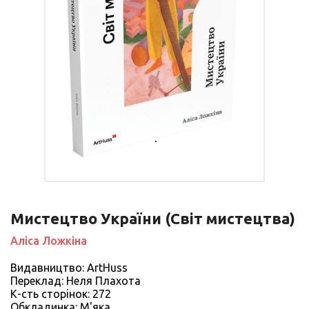
Мистецтво України (Світ мистецтва)
Аліса Ложкіна
Видавництво: ArtHuss
Переклад: Неля Плахота
К-сть сторiнок: 272
Обкладинка: М'яка