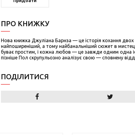
Придбати
ПРО КНИЖКУ
Нова книжка Джуліана Барнза — це історія кохання двох
найпоширеніший, а тому найбанальніший сюжет в мистецтв
буває простим, і кожна любов — це завжди одним одна і
пізніше Пол скрупульозно аналізує свою — сповнену віддан
ПОДIЛИТИСЯ