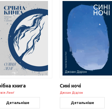
рібна книга
Сині ночі
івія Ленґ
Джоан Дідіон
Детальніше
Детальніше