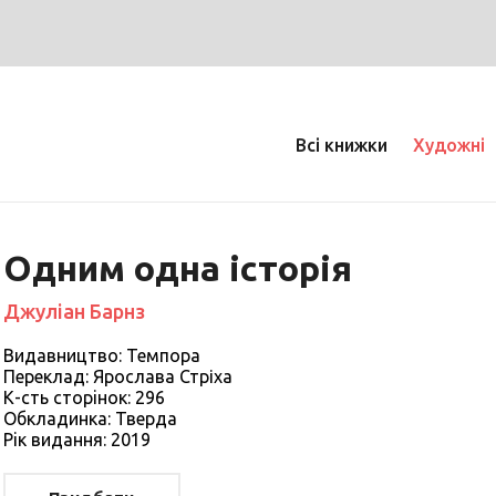
Всі книжки
Художні
Одним одна історія
Джуліан Барнз
Видавництво: Темпора
Переклад: Ярослава Стріха
К-сть сторiнок: 296
Обкладинка: Тверда
Рiк видання: 2019