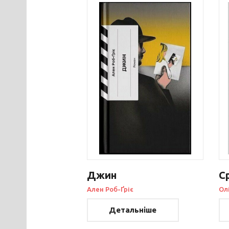
Джин
С
Ален Роб-Ґріє
Ол
Детальніше