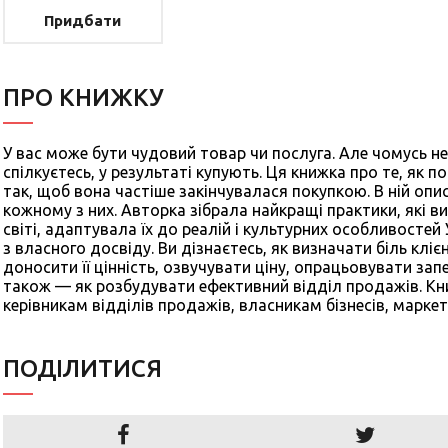
Придбати
ПРО КНИЖКУ
У вас може бути чудовий товар чи послуга. Але чомусь не 
спілкуєтесь, у результаті купують. Ця книжка про те, як 
так, щоб вона частіше закінчувалася покупкою. В ній опис
кожному з них. Авторка зібрала найкращі практики, які в
світі, адаптувала їх до реалій і культурних особливостей
з власного досвіду. Ви дізнаєтесь, як визначати біль клі
доносити її цінність, озвучувати ціну, опрацьовувати зап
також — як розбудувати ефективний відділ продажів. К
керівникам відділів продажів, власникам бізнесів, марке
ПОДIЛИТИСЯ