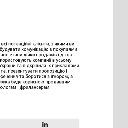
всі потенційні клієнти, з якими ви
побудувати комунікацію з покупцями
ано етапи лійки продажів і дії на
икористовують компанії в усьому
 України та підкріпила їх прикладами
єнта, презентувати пропозицію і
еречення та боротися з ігнором, а
нижка буде корисною продавцям,
тологам і фрилансерам.