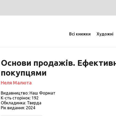
Всі книжки
Художні
Основи продажів. Ефективн
покупцями
Неля Малюта
Видавництво: Наш Формат
К-сть сторiнок: 192
Обкладинка: Тверда
Рiк видання: 2024