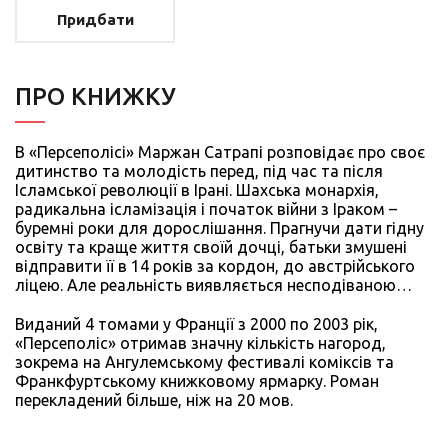
Придбати
ПРО КНИЖКУ
В «Персеполісі» Маржан Сатрапі розповідає про своє
дитинство та молодість перед, під час та після
Ісламської революції в Ірані. Шахська монархія,
радикальна ісламізація і початок війни з Іраком –
буремні роки для дорослішання. Прагнучи дати гідну
освіту та краще життя своїй дочці, батьки змушені
відправити її в 14 років за кордон, до австрійського
ліцею. Але реальність виявляється несподіваною…
Виданий 4 томами у Франції з 2000 по 2003 рік,
«Персеполіс» отримав значну кількість нагород,
зокрема на Ангулемському фестивалі коміксів та
Франкфуртському книжковому ярмарку. Роман
перекладений більше, ніж на 20 мов.