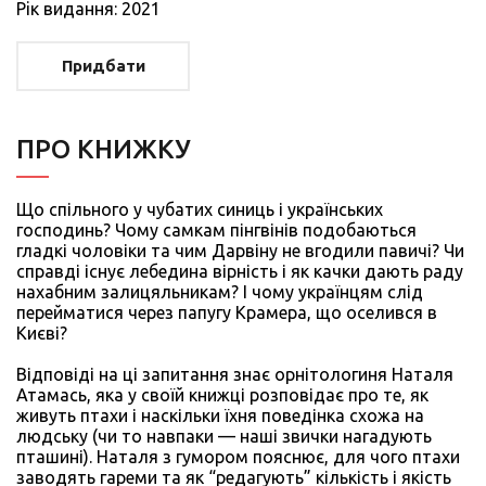
Рiк видання: 2021
Придбати
ПРО КНИЖКУ
Що спільного у чубатих синиць і українських
господинь? Чому самкам пінгвінів подобаються
гладкі чоловіки та чим Дарвіну не вгодили павичі? Чи
справді існує лебедина вірність і як качки дають раду
нахабним залицяльникам? І чому українцям слід
перейматися через папугу Крамера, що оселився в
Києві?
Відповіді на ці запитання знає орнітологиня Наталя
Атамась, яка у своїй книжці розповідає про те, як
живуть птахи і наскільки їхня поведінка схожа на
людську (чи то навпаки — наші звички нагадують
пташині). Наталя з гумором пояснює, для чого птахи
заводять гареми та як “редагують” кількість і якість