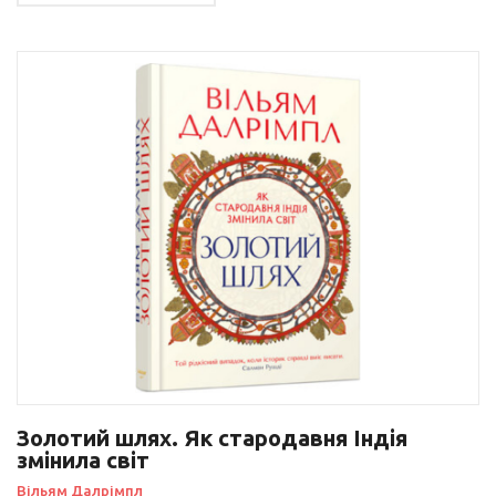
Золотий шлях. Як стародавня Індія
змінила світ
Вільям Далрімпл