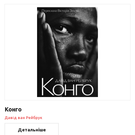
Конго
Давід ван Рейбрук
Детальніше