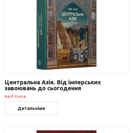
Центральна Азія. Від імперських
завоювань до сьогодення
Адіб Халід
Детальніше