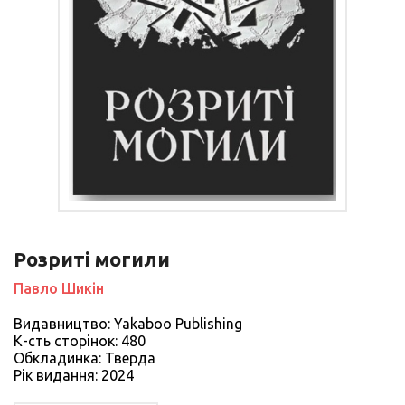
Розриті могили
Павло Шикін
Видавництво: Yakaboo Publishing
К-сть сторiнок: 480
Обкладинка: Тверда
Рiк видання: 2024