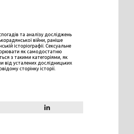
 спогадів та аналізу досліджень
ькорадянської війни, раніше
ькій історіографії. Сексуальне
оворювати як самодостатню
ться з такими категоріями, як
ши від усталених дослідницьких
ідому сторінку історії.