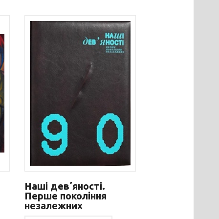
Наші девʼяності.
Перше покоління
незалежних