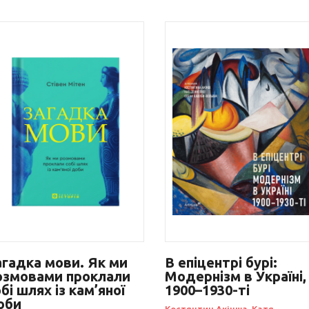
агадка мови. Як ми
В епіцентрі бурі:
озмовами проклали
Модернізм в Україні,
бі шлях із кам’яної
1900–1930-ті
оби