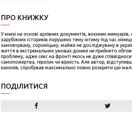
ПРО КНИЖКУ
У книзі на основі архівних документів, воєнних мемуарів,
зарубіжних істориків порушено тему інтиму під час німец
замовчувану, сороміцьку, майже не досліджувану в українс
життя в екстремальних умовах донині не прийнято обг
проблему, адже секс на фронті якось не дуже співвідноси
самопожертва, героїзм чи вірність. Але автор, відступив
канонів, спробував максимально повно розкрити цю малов
ПОДIЛИТИСЯ