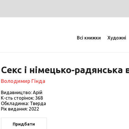
Всі книжки
Художні
Секс і німецько-радянська 
Володимир Гінда
Видавництво: Арій
К-сть сторiнок: 368
Обкладинка: Тверда
Рiк видання: 2022
Придбати