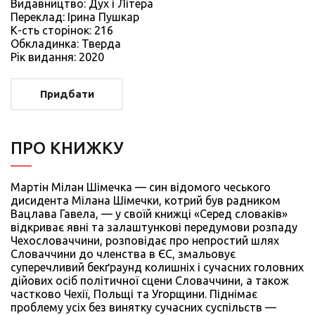
Видавництво: Дух і Літера
Переклад: Ірина Пушкар
К-сть сторiнок: 216
Обкладинка: Тверда
Рiк видання: 2020
Придбати
ПРО КНИЖКУ
Мартін Мілан Шімечка — син відомого чеського
дисидента Мілана Шімечки, котрий був радником
Вацлава Гавела, — у своїй книжці «Серед словаків»
відкриває явні та залаштункові передумови розпаду
Чехословаччини, розповідає про непростий шлях
Словаччини до членства в ЄС, змальовує
суперечливий бекґраунд колишніх і сучасних головних
дійових осіб політичної сцени Словаччини, а також
частково Чехії, Польщі та Угорщини. Піднімає
проблему усіх без винятку сучасних суспільств —