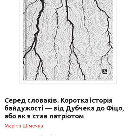
Серед словаків. Коротка історія
байдужості — від Дубчека до Фіцо,
або як я став патріотом
Мартін Шімечка