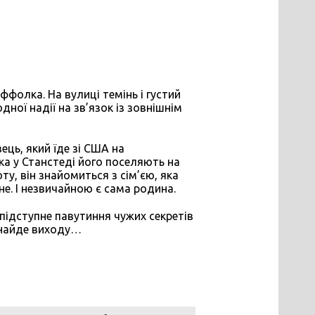
ффолка. На вулиці темінь і густий
дної надії на зв’язок із зовнішнім
ць, який їде зі США на
ка у Станстеді його поселяють на
ту, він знайомиться з сім’єю, яка
не. І незвичайною є сама родина.
 підступне павутиння чужих секретів
 знайде виходу…