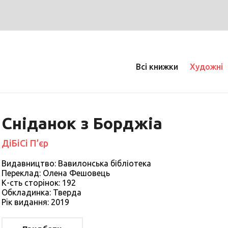
Всі книжки
Художні
Сніданок з Борджіа
ДіБіСі П’єр
Видавництво: Вавилонська бібліотека
Переклад: Олена Фешовець
К-сть сторiнок: 192
Обкладинка: Тверда
Рiк видання: 2019