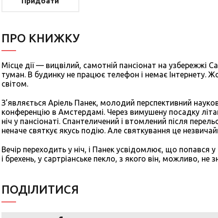
Придбати
ПРО КНИЖКУ
Місце дії — вицвілий, самотній пансіонат на узбережжі Са
туман. В будинку не працює телефон і немає Інтернету. Жо
світом.
З’являється Аріель Панек, молодий перспективний наукове
конференцію в Амстердамі. Через вимушену посадку літа
ніч у пансіонаті. Спантеличений і втомлений після перельо
неначе святкує якусь подію. Але святкування це незвичай
Вечір переходить у ніч, і Панек усвідомлює, що попався у
і брехень, у сартріанське пекло, з якого він, можливо, не
ПОДIЛИТИСЯ