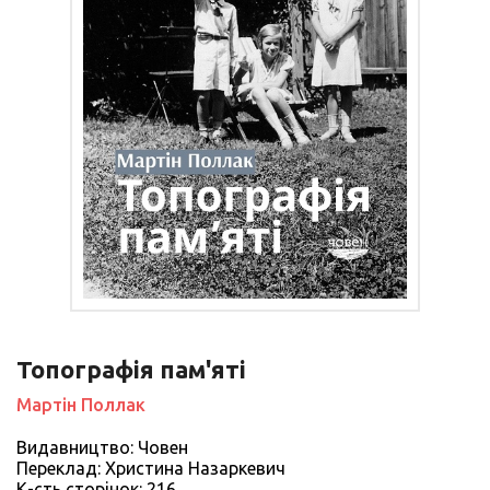
Топографія пам'яті
Мартін Поллак
Видавництво: Човен
Переклад: Христина Назаркевич
К-сть сторiнок: 216