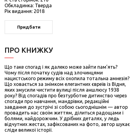
Обкладинка: Тверда
Рiк видання: 2018
Придбати
ПРО КНИЖКУ
Що таке спогад і як далеко може зайти пам’ять?
Чому після початку судів над злочинцями
нацистського режиму всіх охопила тотальна амнезія?
Що ховається за знімком елегантних євреїв із Відня,
яких змусили чистити вулиці після аншлюсу 1938
року? Від спогадів про безтурботне дитинство через
спогади про навчання, мандрівки, редакційні
завдання до зустрічі зі собою сьогоднішнім — автор
провадить нас своїм життям, ділиться радощами і
болями, найдорожчим. У дрібних деталях, у ледь
відчутних жестах, зафіксованих на фото, автор шукає
сліди великої історії.