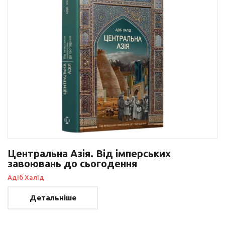
Центральна Азія. Від імперських
завоювань до сьогодення
Адіб Халід
Детальніше