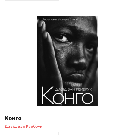
Конго
Давід ван Рейбрук