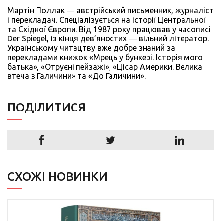
Мартін Поллак ― австрійський письменник, журналіст
і перекладач. Спеціалізується на історії Центральної
та Східної Європи. Від 1987 року працював у часописі
Der Spiegel, із кінця дев’яностих ― вільний літератор.
Українському читацтву вже добре знаний за
перекладами книжок «Мрець у бункері. Історія мого
батька», «Отруєні пейзажі», «Цісар Америки. Велика
втеча з Галичини» та «До Галичини».
ПОДIЛИТИСЯ
СХОЖІ НОВИНКИ