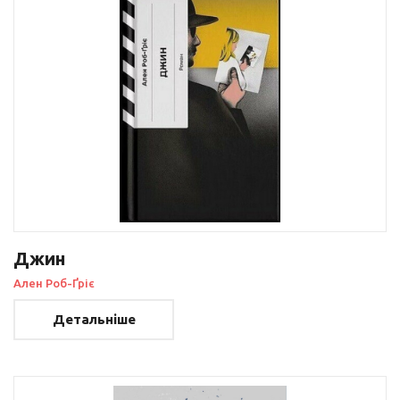
Джин
Ален Роб-Ґріє
Детальніше