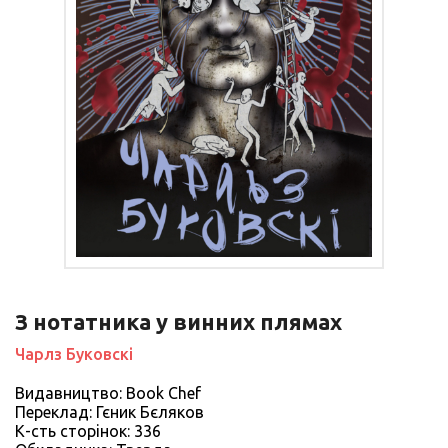
З нотатника у винних плямах
Чарлз Буковскі
Видавництво: Book Chef
Переклад: Гєник Бєляков
К-сть сторiнок: 336