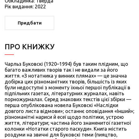
Обкладинка: Тверда
Рiк видання: 2022
Придбати
ПРО КНИЖКУ
Чарльз Буковскі (1920–1994) був таким плідним, що
багато важливих творів так і не видали за його
життя. «З нотатника у винних плямах» — це значна
добірка цих різноманітних творів, більшість із яких
були недоступні з моменту їхньої першої публікації в
підпільних газетах, літературних журналах, навіть
порножурналах. Серед знакових текстів цієї збірки —
перша опублікована новела Буковскі «Наслідки
довгого листа відмови»; останнє оповідання «Інший»;
різноманітні нариси й есеї щодо політики, устрою
життя, літератури; частина його знаменитої газетної
колонки «Нотатки старого паскуди». Книга містить
роздуми на звичні для Буковскі теми (пияцтво,