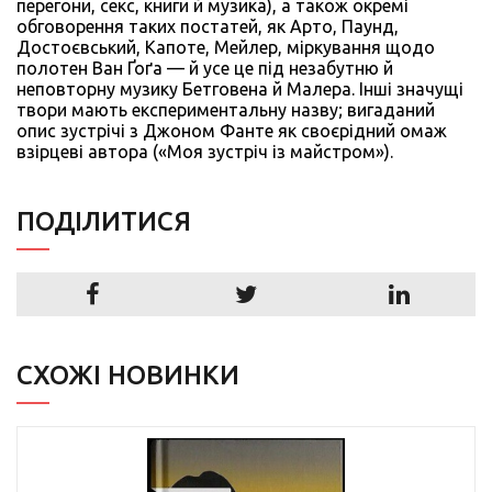
перегони, секс, книги й музика), а також окремі
обговорення таких постатей, як Арто, Паунд,
Достоєвський, Капоте, Мейлер, міркування щодо
полотен Ван Ґоґа — й усе це під незабутню й
неповторну музику Бетговена й Малера. Інші значущі
твори мають експериментальну назву; вигаданий
опис зустрічі з Джоном Фанте як своєрідний омаж
взірцеві автора («Моя зустріч із майстром»).
ПОДIЛИТИСЯ
СХОЖІ НОВИНКИ