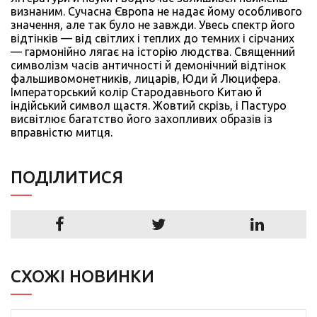
визнаним. Сучасна Європа не надає йому особливого
значення, але так було не завжди. Увесь спектр його
відтінків — від світлих і теплих до темних і сірчаних
— гармонійно лягає на історію людства. Священний
символізм часів античності й демонічний відтінок
фальшивомонетників, лицарів, Юди й Люцифера.
Імператорський колір Стародавнього Китаю й
індійський символ щастя. Жовтий скрізь, і Пастуро
висвітлює багатство його захопливих образів із
вправністю митця.
ПОДIЛИТИСЯ
СХОЖІ НОВИНКИ