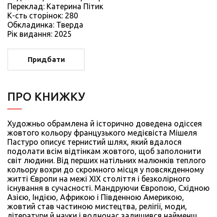
Переклад: Катерина Пітик
К-сть сторiнок: 280
Обкладинка: Тверда
Рiк видання: 2025
Придбати
ПРО КНИЖКУ
Художньо обрамлена й історично доведена одіссея
жовтого кольору французького медієвіста Мішеля
Пастуро описує тернистий шлях, який вдалося
подолати всім відтінкам жовтого, щоб заполонити
світ людини. Від перших натільних малюнків теплого
кольору вохри до скромного місця у повсякденному
житті Європи на межі XIX століття і безколірного
існування в сучасності. Мандруючи Європою, Східною
Азією, Індією, Африкою і Південною Америкою,
жовтий став частиною мистецтва, релігії, моди,
літератури й науки і водночас залишився найменш