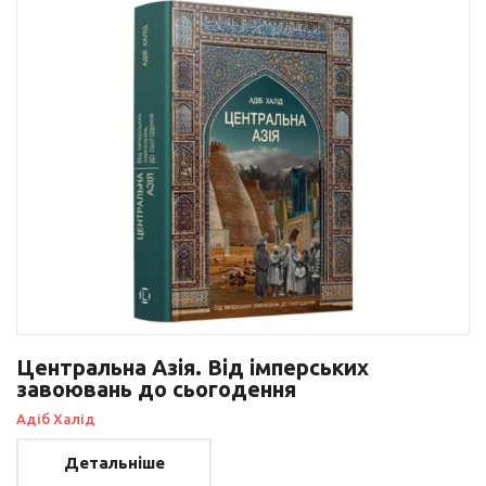
Центральна Азія. Від імперських
завоювань до сьогодення
Адіб Халід
Детальніше