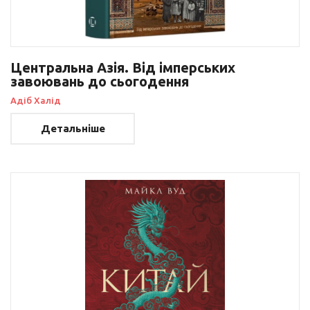
Центральна Азія. Від імперських
завоювань до сьогодення
Адіб Халід
Детальніше