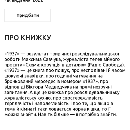
Придбати
ПРО КНИЖКУ
«1937» — результат трирічної розслідувальницької
роботи Максима Савчука, журналіста телевізійного
проєкту «Схеми: корупція в деталях» (Радіо Свобода).
«1937» — це книга про пошук, про несподівані й часом
шокуючі знахідки, про годинні чатування на
броньований мерседес із номером «1937», про
відповіді Віктора Медведчука на прямі незручні
запитання. А ще це книжка про розслідувальницьку
журналістську кухню, про спостережливість,
терплячість і наполегливість. І про те, що якщо в
темній кімнаті таки ховається чорна кішка, то її
можна знайти. Навіть більше — її потрібно знайти.