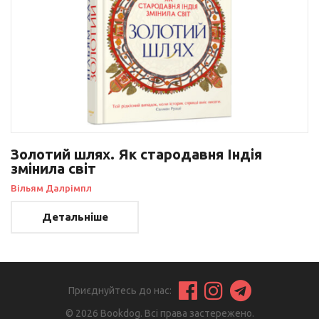
Золотий шлях. Як стародавня Індія
змінила світ
Вільям Далрімпл
Детальніше
Приєднуйтесь до нас:
© 2026 Bookdog. Всі права застережено.