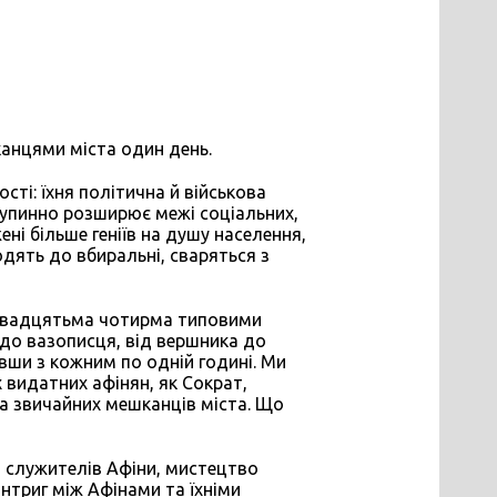
канцями міста один день.
ості: їхня політична й військова
езупинно розширює межі соціальних,
ні більше геніїв на душу населення,
ходять до вбиральні, сваряться з
двадцятьма чотирма типовими
 до вазописця, від вершника до
івши з кожним по одній годині. Ми
 видатних афінян, як Сократ,
ма звичайних мешканців міста. Що
и служителів Афіни, мистецтво
нтриг між Афінами та їхніми