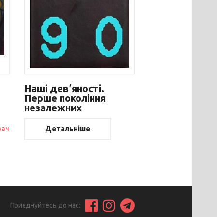
Наші девʼяності.
Перше покоління
незалежних
Детальніше
вач
Приєднуйтесь до нас: