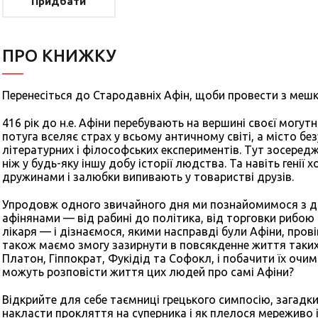
Придбати
ПРО КНИЖКУ
Перенесіться до Стародавніх Афін, щоби провести з меш
416 рік до н.е. Афіни перебувають на вершині своєї могутн
потуга вселяє страх у всьому античному світі, а місто б
літературних і філософських експериментів. Тут зосередже
ніж у будь-яку іншу добу історії людства. Та навіть генії 
дружинами і залюбки випивають у товаристві друзів.
Упродовж одного звичайного дня ми познайомимося з 
афінянами — від рабині до політика, від торговки рибою
лікаря — і дізнаємося, якими насправді були Афіни, пров
також маємо змогу зазирнути в повсякденне життя таких
Платон, Гіппократ, Фукідід та Софокл, і побачити їх очи
можуть розповісти життя цих людей про самі Афіни?
Відкрийте для себе таємниці грецького симпосію, загадк
накласти прокляття на суперника і як плелося мереживо і