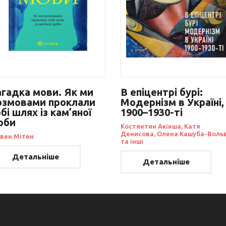
агадка мови. Як ми
В епіцентрі бурі:
озмовами проклали
Модернізм в Україні,
бі шлях із кам’яної
1900–1930-ті
оби
Костянтин Акінша, Катя
Денисова, Олена Кашуба-Воль
івен Мітен
та інші
Детальніше
Детальніше