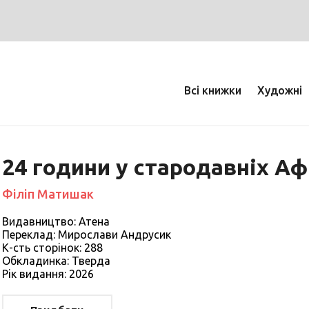
Всі книжки
Художні
24 години у стародавніх Аф
Філіп Матишак
Видавництво: Атена
Переклад: Мирослави Андрусик
К-сть сторiнок: 288
Обкладинка: Тверда
Рiк видання: 2026