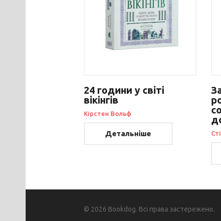
24 години у світі
З
вікінгів
р
со
Кірстен Вольф
д
Детальніше
Ст
© 2026 Bookdog. Всі права застережено.