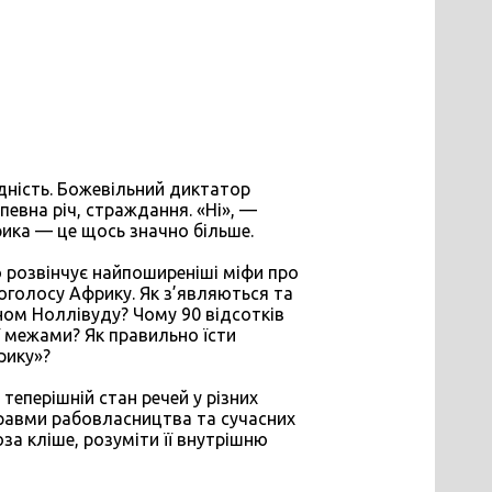
дність. Божевільний диктатор
 певна річ, страждання. «Ні», —
рика — це щось значно більше.
 розвінчує найпоширеніші міфи про
оголосу Африку. Як з’являються та
ном Ноллівуду? Чому 90 відсотків
ї межами? Як правильно їсти
рику»?
 теперішній стан речей у різних
 травми рабовласництва та сучасних
за кліше, розуміти її внутрішню