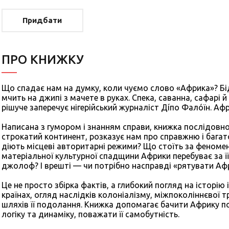
Придбати
ПРО КНИЖКУ
Що спадає нам на думку, коли чуємо слово «Африка»? Бі
мчить на джипі з мачете в руках. Спека, саванна, сафарі й
рішуче заперечує нігерійський журналіст Дíпо Фалóїн. Аф
Написана з гумором і знанням справи, книжка послідовно
строкатий континент, розказує нам про справжню і багат
діють місцеві авторитарні режими? Що стоїть за феноме
матеріальної культурної спадщини Африки перебуває за ї
джолоф? І врешті — чи потрібно насправді «рятувати Аф
Це не просто збірка фактів, а глибокий погляд на історію і
країнах, огляд наслідків колоніалізму, міжпоколіннєвої
шляхів її подолання. Книжка допомагає бачити Африку по
логіку та динаміку, поважати її самобутність.