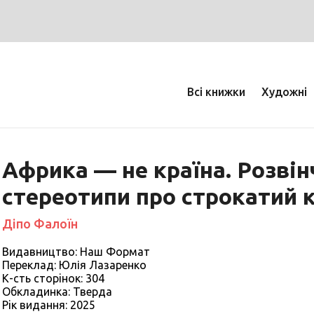
Всі книжки
Художні
Африка — не країна. Розві
стереотипи про строкатий 
Діпо Фалоїн
Видавництво: Наш Формат
Переклад: Юлія Лазаренко
К-сть сторiнок: 304
Обкладинка: Тверда
Рiк видання: 2025