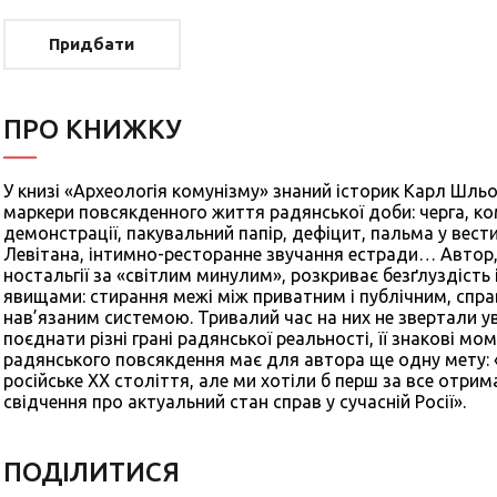
Придбати
ПРО КНИЖКУ
У книзі «Археологія комунізму» знаний історик Карл Шльоґ
маркери повсякденного життя радянської доби: черга, к
демонстрації, пакувальний папір, дефіцит, пальма у вест
Левітана, інтимно-ресторанне звучання естради… Автор,
ностальгії за «світлим минулим», розкриває безґлуздість 
явищами: стирання межі між приватним і публічним, спра
нав’язаним системою. Тривалий час на них не звертали у
поєднати різні грані радянської реальності, її знакові мо
радянського повсякдення має для автора ще одну мету: «
російське ХХ століття, але ми хотіли б перш за все отри
свідчення про актуальний стан справ у сучасній Росії».
ПОДIЛИТИСЯ