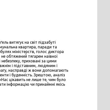
ель витягує на світ підзабуті
омунальна квартира, паради та
ибулях міністерств, голос диктора
 не обтяжений тягарем наївної
і небезпеку, приховані за цими
вжнім і підставним, людяним і
вагу, насправді ж вони допомагають
менти і буденність. Зрештою, аналіз
Нас цікавить не лише те, чим було
мати інформацію чи принаймні якісь