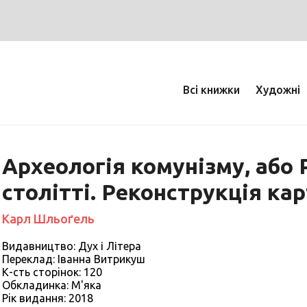
Всі книжки
Художні
Археологія комунізму, або 
столітті. Реконструкція ка
Карл Шльоґель
Видавництво: Дух і Літера
Переклад: Іванна Витрикуш
К-сть сторiнок: 120
Обкладинка: М'яка
Рiк видання: 2018