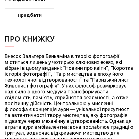
Придбати
ПРО КНИЖКУ
Внесок Вальтера Беньяміна в теорію фотографії
міститься лишень у чотирьох ключових есеях, які
зібрані в цьому виданні: “Новини про квіти”, “Коротка
історія фотографії”, “Твір мистецтва в епоху його
технологічної відтворюваності” та “Паризький лист.
Живопис і фотографія”. У них філософ розмірковує
над силою цього медіума трансформувати
свідомість, памʼять, сприйняття реальності, а отже і
політичну дійсність. Центральною у мисленні
філософа є концепція аури — унікальної присутності
та автентичності твору мистецтва, яку фотографія
підважує через механічну відтворюваність. Однак ця
втрата аури амбівалентна: вона послаблює традицію
і ритуал, водночас відкриваючи мистецтво для
масового доступу та політичного втручання.