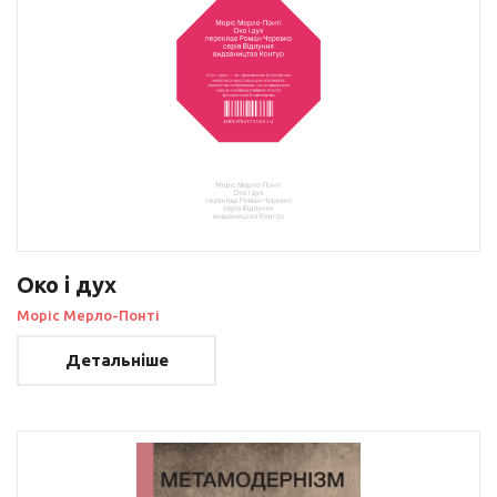
Око і дух
Моріс Мерло-Понті
Детальніше