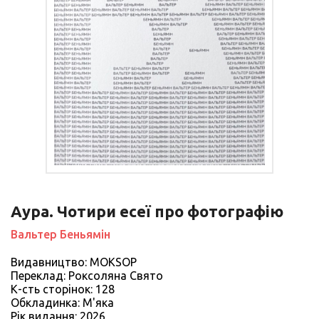
Аура. Чотири есеї про фотографію
Вальтер Беньямін
Видавництво: MOKSOP
Переклад: Роксоляна Свято
К-сть сторiнок: 128
Обкладинка: М'яка
Рiк видання: 2026