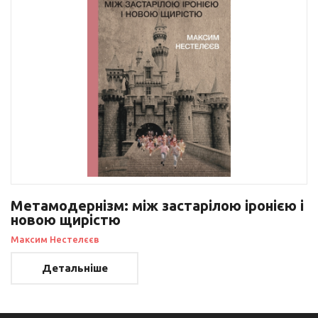
Метамодернізм: між застарілою іронією і
новою щирістю
Максим Нестелєєв
Детальніше