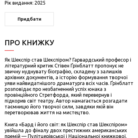
Рiк видання: 2025
Придбати
ПРО КНИЖКУ
Як Шекспір став Шекспіром? Гарвардський професор і
літературний критик Стівен Ґрінблатт пропонує не
звичну нуднувату біографію, складену з залишків
архівних документів, а історію формування творчої
уяви найвидатнішого драматурга всіх часів. Ґрінблатт
розповідає про незбагненний успіх юнака з
провінційного Стретфорда, який перевернув і
підкорив світ театру. Автор намагається розгадати
таємницю його творчої сили, завдяки якій він
перетворював життя на мистецтво.
Книга «Бард і його світ: як Шекспір став Шекспіром»
увійшла до фіналу двох престижних американських
премій — Пулітцерівської і Національної книжкової.