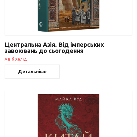
Центральна Азія. Від імперських
завоювань до сьогодення
Адіб Халід
Детальніше