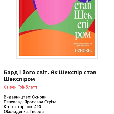
Бард і його світ. Як Шекспір став
Шекспіром
Стівен Ґрінблатт
Видавництво: Основи
Переклад: Ярослава Стріха
К-сть сторiнок: 490
Обкладинка: Тверда