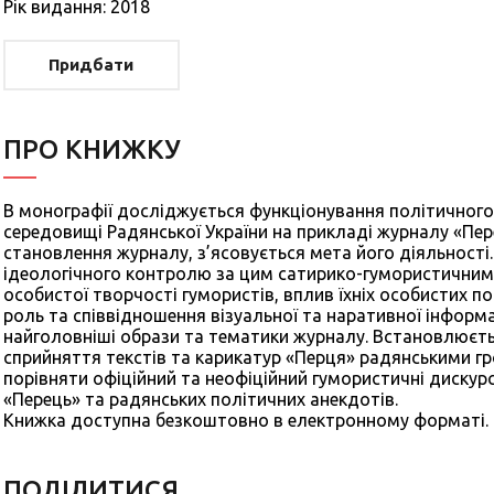
Рiк видання: 2018
Придбати
ПРО КНИЖКУ
В монографії досліджується функціонування політичного
середовищі Радянської України на прикладі журналу «Пере
становлення журналу, з’ясовується мета його діяльності.
ідеологічного контролю за цим сатирико-гумористичним
особистої творчості гумористів, вплив їхніх особистих п
роль та співвідношення візуальної та наративної інформа
найголовніші образи та тематики журналу. Встановлюєт
сприйняття текстів та карикатур «Перця» радянськими г
порівняти офіційний та неофіційний гумористичні дискурс
«Перець» та радянських політичних анекдотів.
Книжка доступна безкоштовно в електронному форматі.
ПОДIЛИТИСЯ