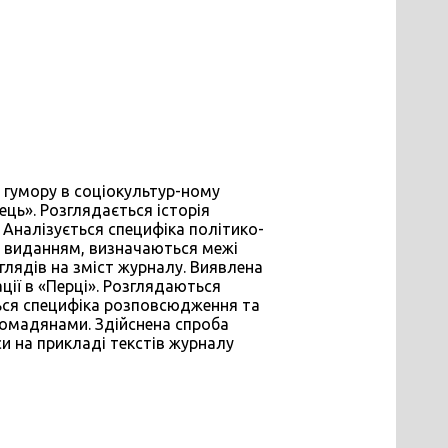
 гумору в соціокультур-ному
ць». Розглядається історія
 Аналізується специфіка політико-
 виданням, визначаються межі
оглядів на зміст журналу. Виявлена
ції в «Перці». Розглядаються
ься специфіка розповсюдження та
ромадянами. Здійснена спроба
и на прикладі текстів журналу