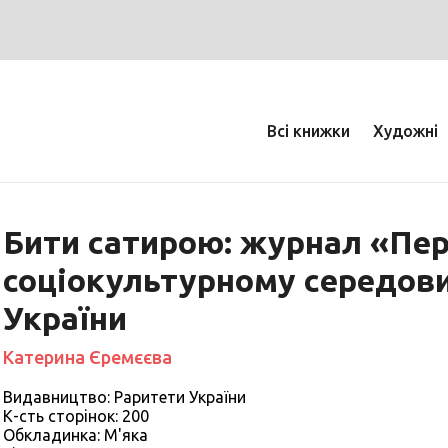
Всі книжки
Художні
Бити сатирою: журнал «Пер
соціокультурному середов
України
Катерина Єремєєва
Видавництво: Раритети України
К-сть сторiнок: 200
Обкладинка: М'яка