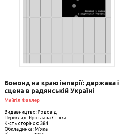
Бомонд на краю імперії: держава і
сцена в радянській Україні
Мейгіл Фавлер
Видавництво: Родовід
Переклад: Ярослава Стріха
К-сть сторiнок: 384
Обкладинка: М'яка