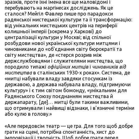
зразків, проте їхні імена все ще маловідомі і
перебувають на маргінесах досліджень. Як це
сталося? Мейгіл Фавлер пише про парадокси
радянської мистецької культури та її трансформацію:
від унікальних мистецьких центрів на периферії
колишньої імперії (зокрема у Харкові) до
централізації культури у Москві; від спільної
розбудови нової української культури митцями і
чиновниками до «об’єднання світу бюрократії та
світу мистецтва», де «стерся розрив між
держслужбовцями і служителями мистецтва, що
породило типажі
офіційних митців
і
чиновників від
мистецтва
в сталінських 1930-х роках». Система, де
«митці набували владу завдяки стосункам із
державою, а держава набувала владу, підтримуючи
культуру» і є тим світом бомонду, «унікальним для
Радянського Союзу поєднанням мистецтва й
держапарату, [де]… митці були такими важливими,
що отримували і найвищі відзнаки, і в’язничні терміни
або кулю в голову.»
«Але передовсім театр — це гра. Для того щоб добре
грати на сцені, потрібна спонтанність, хист до
імпровізації і творчість. Щоб добре грати перед