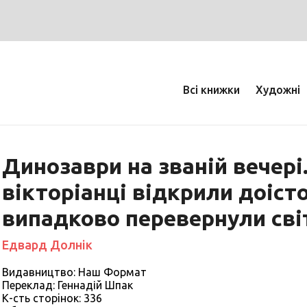
Всі книжки
Художні
Динозаври на званій вечері
вікторіанці відкрили доісто
випадково перевернули сві
Едвард Долнік
Видавництво: Наш Формат
Переклад: Геннадій Шпак
К-сть сторiнок: 336