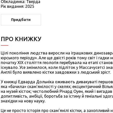
Обкладинка: Тверда
Рiк видання: 2025
Придбати
ПРО КНИЖКУ
Цілі покоління людства виросли на іграшкових динозавра
юрського періоду». Але ще двісті років тому світ і гадки 
початку XIX століття геологія перебувала на етапі станов
існувало. Усе змінилося, коли підліток у Массачусетсі зна
Англії було виявлено кістки завдовжки з людський зріст.
У книжці Едварда Дольніка оживають дивакуваті першовід
яка «бачила» скам’янілості у скелях; ексцентричний Віль
на музей кісток; честолюбний Річард Оуен, який і вигадав
допитливість, амбіції, боротьба за істину й геніальні зд
знахідки на нову науку.
Це не просто історія про скам’янілі кістки, а захопливий