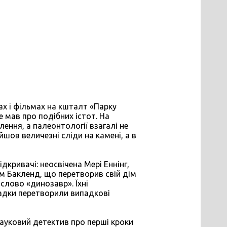
х і фільмах на кшталт «Парку
не мав про подібних істот. На
лення, а палеонтології взагалі не
йшов величезні сліди на камені, а в
кривачі: неосвічена Мері Еннінг,
ям Бакленд, що перетворив свій дім
 слово «динозавр». Їхні
огадки перетворили випадкові
 науковий детектив про перші кроки