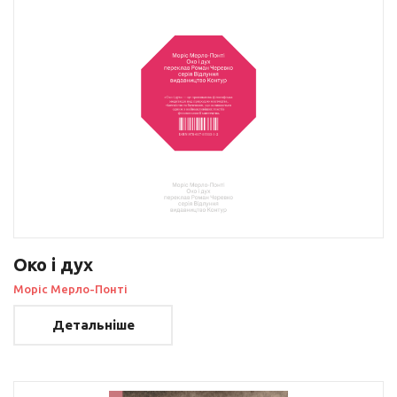
Око і дух
Моріс Мерло-Понті
Детальніше