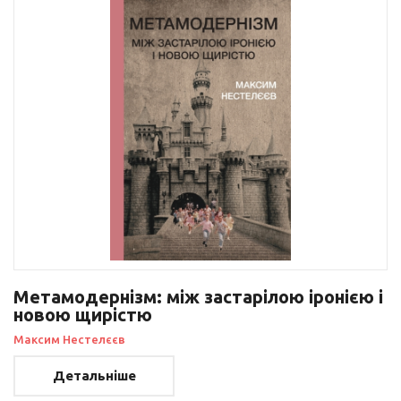
Метамодернізм: між застарілою іронією і
новою щирістю
Максим Нестелєєв
Детальніше