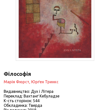
Філософія
Марія Фюрст, Юрґен Тринкс
Видавництво: Дух і Літера
Переклад: Вахтанґ Кебуладзе
К-сть сторiнок: 544
Обкладинка: Тверда