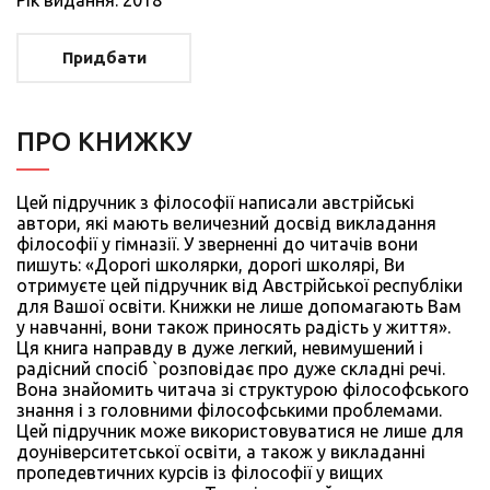
Рiк видання: 2018
Придбати
ПРО КНИЖКУ
Цей підручник з філософії написали австрійські
автори, які мають величезний досвід викладання
філософії у гімназії. У зверненні до читачів вони
пишуть: «Дорогі школярки, дорогі школярі, Ви
отримуєте цей підручник від Австрійської республіки
для Вашої освіти. Книжки не лише допомагають Вам
у навчанні, вони також приносять радість у життя».
Ця книга направду в дуже легкий, невимушений і
радісний спосіб `розповідає про дуже складні речі.
Вона знайомить читача зі структурою філософського
знання і з головними філософськими проблемами.
Цей підручник може використовуватися не лише для
доуніверситетської освіти, а також у викладанні
пропедевтичних курсів із філософії у вищих