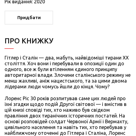
Рiк видання: 2020
Придбати
ПРО КНИЖКУ
Гітлер і Сталін — два, мабуть, найвідоміші тирани XX
століття. Хоч вони і перебували в опозиції один до
одного, все ж були втіленням єдиного принципу
авторитарної влади. Злочини сталінського режиму не
менш жахливі, аніж нацистського, та за цими двома
лідерами люди чомусь йшли до кінця. Чому?
Лоренс Ріс 30 років розпитував саме цих людей про
їхні згадки щодо подій Другої світової — і вмістив в
цій книзі сповіді тих, хто наживо був свідком
правління двох тиранічних історичних постатей. На
основі розповідей солдат Червоної Армії і Вермахту,
цивільного населення та навіть тих, хто перебував у
найближчому оточенні до Гітлера і Сталіна, Лоренс