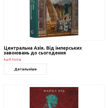
Центральна Азія. Від імперських
завоювань до сьогодення
Адіб Халід
Детальніше