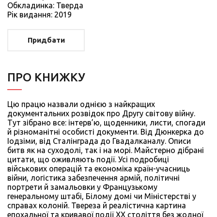
Обкладинка: Тверда
Рiк видання: 2019
Придбати
ПРО КНИЖКУ
Цю працю назвали однією з найкращих
документальних розвідок про Другу світову війну.
Тут зібрано все: інтерв’ю, щоденники, листи, спогади
й різноманітні особисті документи. Від Дюнкерка до
Іодзіми, від Сталінграда до Гвадалканалу. Описи
битв як на суходолі, так і на морі. Майстерно дібрані
цитати, що оживляють події. Усі подробиці
військових операцій та економіка країн-учасниць
війни, логістика забезпечення армій, політичні
портрети й замальовки у Французькому
генеральному штабі, Білому домі чи Міністерстві у
справах колоній. Твереза й реалістична картина
епохальної та кривавої події ХХ століття без жодної