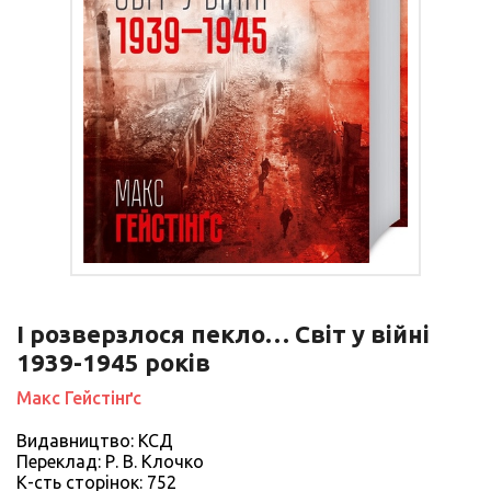
І розверзлося пекло… Світ у війні
1939-1945 років
Макс Гейстінґс
Видавництво: КСД
Переклад: Р. В. Клочко
К-сть сторiнок: 752