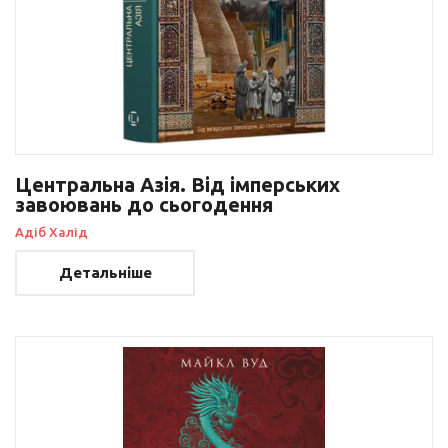
Центральна Азія. Від імперських
завоювань до сьогодення
Адіб Халід
Детальніше