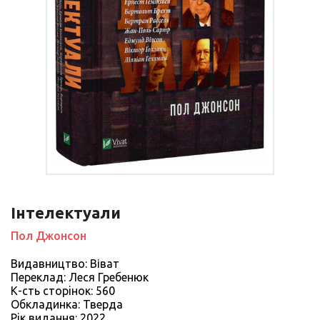
Інтелектуали
Пол Джонсон
Видавництво: Віват
Переклад: Леся Гребенюк
К-сть сторiнок: 560
Обкладинка: Тверда
Рiк видання: 2022