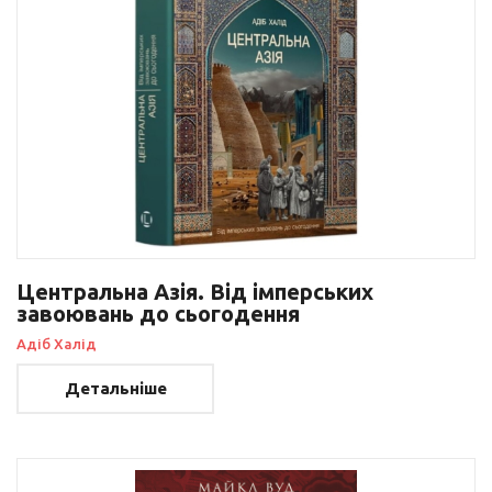
Центральна Азія. Від імперських
завоювань до сьогодення
Адіб Халід
Детальніше