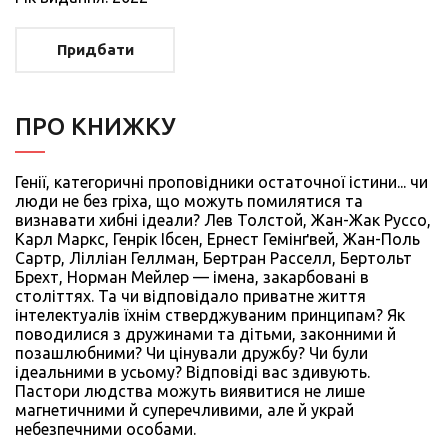
Придбати
ПРО КНИЖКУ
Генії, категоричні проповідники остаточної істини... чи
люди не без гріха, що можуть помилятися та
визнавати хибні ідеали? Лев Толстой, Жан-Жак Руссо,
Карл Маркс, Генрік Ібсен, Ернест Гемінґвей, Жан-Поль
Сартр, Лілліан Геллман, Бертран Расселл, Бертольт
Брехт, Норман Мейлер — імена, закарбовані в
століттях. Та чи відповідало приватне життя
інтелектуалів їхнім стверджуваним принципам? Як
поводилися з дружинами та дітьми, законними й
позашлюбними? Чи цінували дружбу? Чи були
ідеальними в усьому? Відповіді вас здивують.
Пастори людства можуть виявитися не лише
магнетичними й суперечливими, але й украй
небезпечними особами.