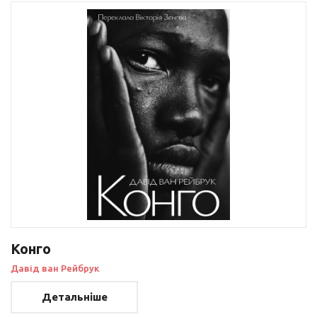
Конго
Давід ван Рейбрук
Детальніше