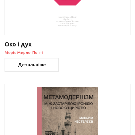
Око і дух
Моріс Мерло-Понті
Детальніше