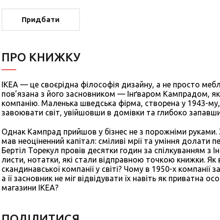
Придбати
ПРО КНИЖКУ
IKEA — це своєрідна філософія дизайну, а не просто мебл
пов’язана з його засновником — Інґваром Кампрадом, я
компанію. Маленька шведська фірма, створена у 1943-му
завоювати світ, увійшовши в домівки та глибоко запавши
Однак Кампрад прийшов у бізнес не з порожніми руками. 
мав неоціненний капітал: сміливі мрії та уміння долати п
Бертіл Торекул провів десятки годин за спілкуванням з 
листи, нотатки, які стали відправною точкою книжки. Як
скандинавської компанії у світі? Чому в 1950-х компанії 
а її засновник не міг відвідувати їх навіть як приватна о
магазини ІКЕА?
ПОДIЛИТИСЯ