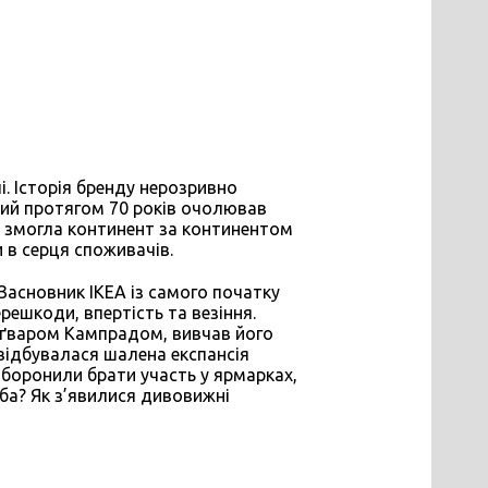
і. Історія бренду нерозривно
кий протягом 70 років очолював
, змогла континент за континентом
 в серця споживачів.
Засновник ІКЕА із самого початку
ерешкоди, впертість та везіння.
Інґваром Кампрадом, вивчав його
 відбувалася шалена експансія
заборонили брати участь у ярмарках,
соба? Як з’явилися дивовижні