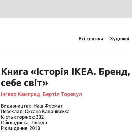
Всі книжки
Художні
Книга «Історія IKEA. Бренд,
себе світ»
Інгвар Кампрад, Бертіл Торекул
Видавництво: Наш Формат
Переклад: Оксана Кацанівська
К-сть сторiнок: 332
Обкладинка: Тверда
Рiк видання: 2018