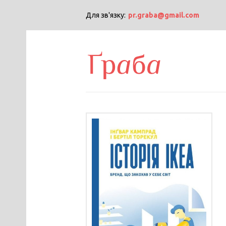
Для зв'язку:
pr.graba@gmail.com