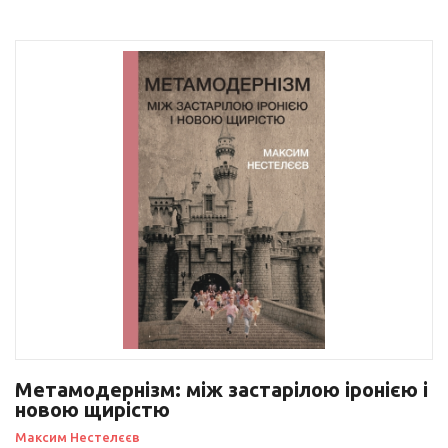
Метамодернізм: між застарілою іронією і
новою щирістю
Максим Нестелєєв