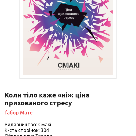
Коли тіло каже «ні»: ціна
прихованого стресу
Ґабор Мате
Видавництво: Смакі
К-сть сторiнок: 304