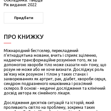
Обкладинка: Тверда
Рiк видання: 2022
Придбати
ПРО КНИЖКУ
Міжнародний бестселер, перекладений
п’ятнадцятьма мовами, вчить і сприяє зціленню,
надаючи трансформаційне розуміння того, як за
допомогою хвороби тіло може сказати «ні» тому, що
розум не може або не хоче визнати. Досліджує роль
зв’язку між розумом і тілом у таких станах і
захворюваннях як артрит, рак, діабет, хвороби серця,
синдром подразненого кишківника і розсіяний
склероз. В основі - медичні дослідження та клінічний
досвід автора як сімейного лікаря.
Дослідження десятків ситуацій та історій, який
проливають світло на проблему, зокрема таких