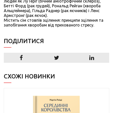
людей як Лу Геріг (бічний аміотрофічний склероз),
Бетті Форд (рак грудей), Рональд Рейган (хвороба
Альцгеймера), Гільда Раднер (рак яєчників) і Ленс
Армстронг (рак яєчок).
Містить сім стовпів зцілення: принципи зцілення та
запобігання хворобам від прихованого стресу.
ПОДIЛИТИСЯ
СХОЖІ НОВИНКИ