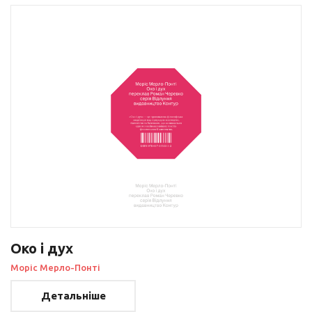
Око і дух
Моріс Мерло-Понті
Детальніше