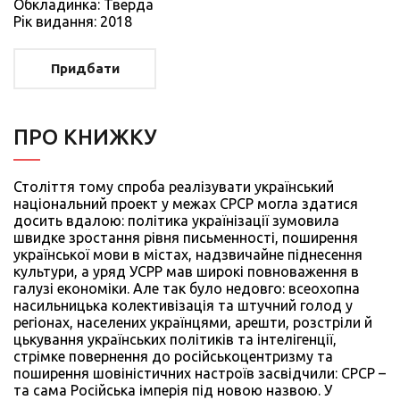
Обкладинка: Тверда
Рiк видання: 2018
Придбати
ПРО КНИЖКУ
Століття тому спроба реалізувати український
національний проект у межах СРСР могла здатися
досить вдалою: політика українізації зумовила
швидке зростання рівня письменності, поширення
української мови в містах, надзвичайне піднесення
культури, а уряд УСРР мав широкі повноваження в
галузі економіки. Але так було недовго: всеохопна
насильницька колективізація та штучний голод у
регіонах, населених українцями, арешти, розстріли й
цькування українських політиків та інтелігенції,
стрімке повернення до російськоцентризму та
поширення шовіністичних настроїв засвідчили: СРСР –
та сама Російська імперія під новою назвою. У