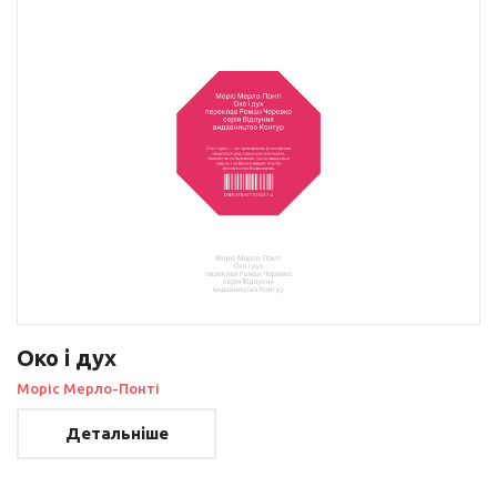
Око і дух
Моріс Мерло-Понті
Детальніше