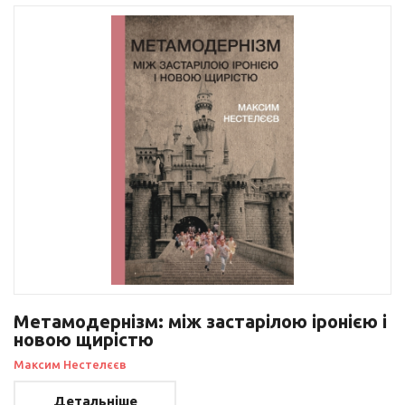
Метамодернізм: між застарілою іронією і
новою щирістю
Максим Нестелєєв
Детальніше