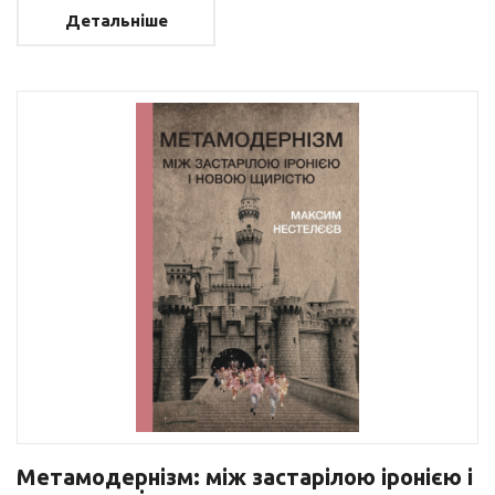
Детальніше
Метамодернізм: між застарілою іронією і