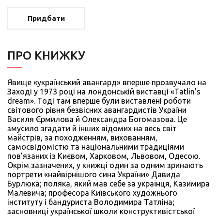
Придбати
ПРО КНИЖКУ
Явище «український авангард» вперше прозвучало на
Заході у 1973 році на лондонській виставці «Tatlin’s
dream». Тоді там вперше були виставлені роботи
світового рівня безвісних авангардистів України
Василя Єрмилова й Олександра Богомазова. Це
змусило згадати й інших відомих на весь світ
майстрів, за походженням, вихованням,
самосвідомістю та національними традиціями
пов’язаних із Києвом, Харковом, Львовом, Одесою.
Окрім зазначених, у книжці один за одним зринають
портрети «найвірнішого сина України» Давида
Бурлюка; поляка, який мав себе за українця, Казимира
Малевича; професора Київського художнього
інституту і бандуриста Володимира Татліна;
засновниці української школи конструктивістської