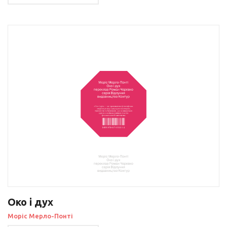
Око і дух
Моріс Мерло-Понті