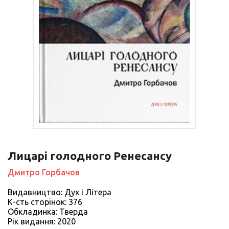
Лицарі голодного Ренесансу
Дмитро Горбачов
Видавництво: Дух і Літера
К-сть сторiнок: 376
Обкладинка: Тверда
Рiк видання: 2020