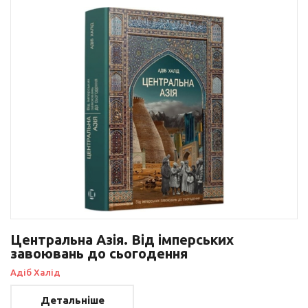
Центральна Азія. Від імперських
завоювань до сьогодення
Адіб Халід
Детальніше