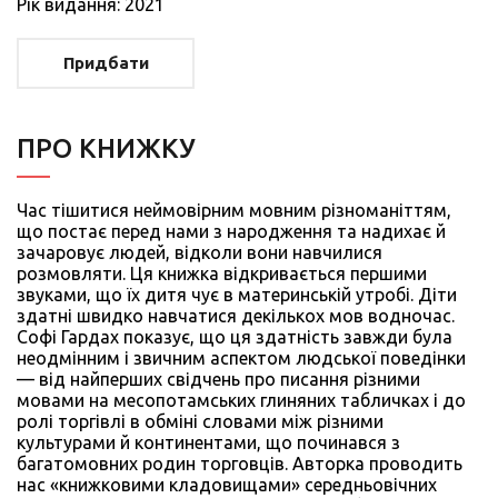
Рiк видання: 2021
Придбати
ПРО КНИЖКУ
Час тішитися неймовірним мовним різноманіттям,
що постає перед нами з народження та надихає й
зачаровує людей, відколи вони навчилися
розмовляти. Ця книжка відкривається першими
звуками, що їх дитя чує в материнській утробі. Діти
здатні швидко навчатися декількох мов водночас.
Софі Гардах показує, що ця здатність завжди була
неодмінним і звичним аспектом людської поведінки
— від найперших свідчень про писання різними
мовами на месопотамських глиняних табличках і до
ролі торгівлі в обміні словами між різними
культурами й континентами, що починався з
багатомовних родин торговців. Авторка проводить
нас «книжковими кладовищами» середньовічних