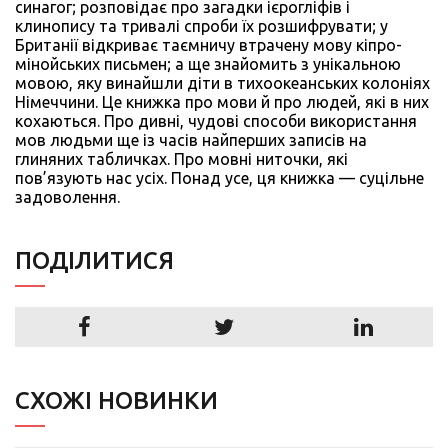
синагог; розповідає про загадки ієрогліфів і
клинопису та тривалі спроби їх розшифрувати; у
Британії відкриває таємничу втрачену мову кіпро-
мінойських письмен; а ще знайомить з унікальною
мовою, яку винайшли діти в тихоокеанських колоніях
Німеччини. Це книжка про мови й про людей, які в них
кохаються. Про дивні, чудові способи використання
мов людьми ще із часів найперших записів на
глиняних табличках. Про мовні ниточки, які
пов’язують нас усіх. Понад усе, ця книжка — суцільне
задоволення.
ПОДIЛИТИСЯ
СХОЖІ НОВИНКИ