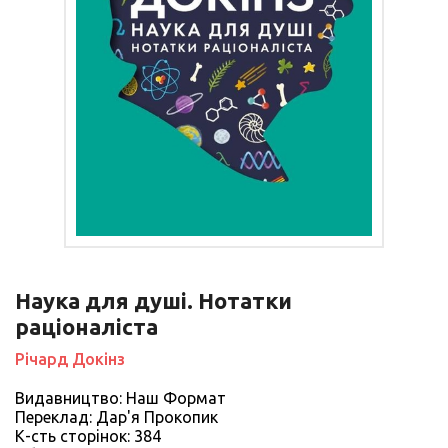
Наука для душі. Нотатки
раціоналіста
Річард Докінз
Видавництво: Наш Формат
Переклад: Дар'я Прокопик
К-сть сторiнок: 384