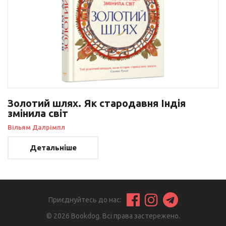
Золотий шлях. Як стародавня Індія
змінила світ
Вільям Далрімпл
Детальніше
Приєднуйтесь до нас:
© 2026 Bookdog. Всі права застережено.