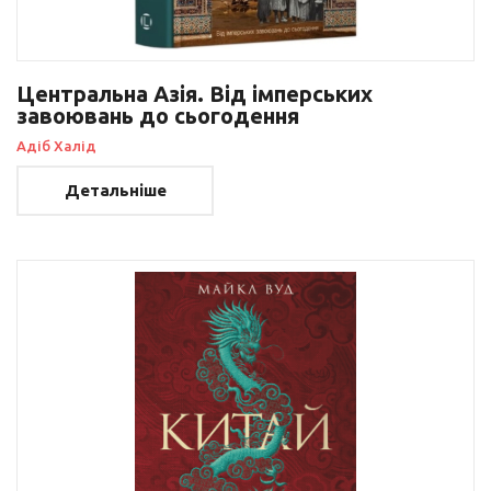
Центральна Азія. Від імперських
завоювань до сьогодення
Адіб Халід
Детальніше