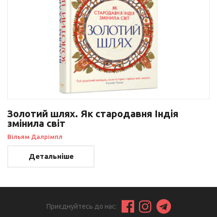
Золотий шлях. Як стародавня Індія
змінила світ
Вільям Далрімпл
Детальніше
Приєднуйтесь до нас: