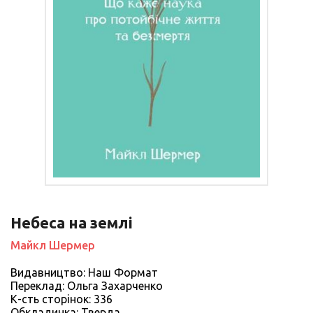
Небеса на землі
Майкл Шермер
Видавництво: Наш Формат
Переклад: Ольга Захарченко
К-сть сторiнок: 336
Обкладинка: Тверда