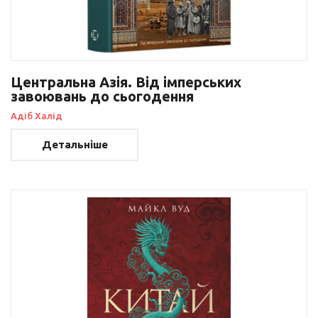
Центральна Азія. Від імперських
завоювань до сьогодення
Адіб Халід
Детальніше