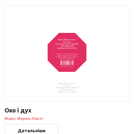
Око і дух
Моріс Мерло-Понті
Детальніше