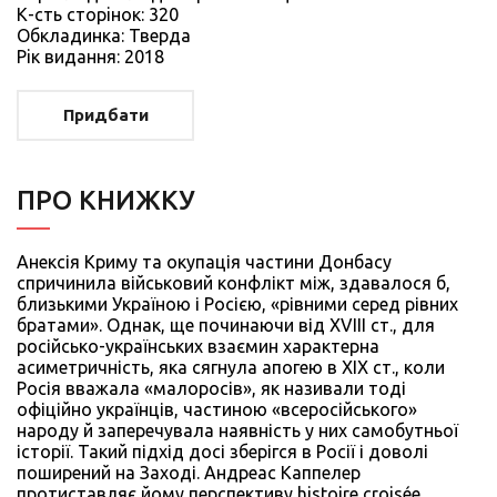
К-сть сторiнок: 320
Обкладинка: Тверда
Рiк видання: 2018
Придбати
ПРО КНИЖКУ
Анексія Криму та окупація частини Донбасу
спричинила військовий конфлікт між, здавалося б,
близькими Україною і Росією, «рівними серед рівних
братами». Однак, ще починаючи від XVIII ст., для
російсько-українських взаємин характерна
асиметричність, яка сягнула апогею в ХІХ ст., коли
Росія вважала «малоросів», як називали тоді
офіційно українців, частиною «всеросійського»
народу й заперечувала наявність у них самобутньої
історії. Такий підхід досі зберігся в Росії і доволі
поширений на Заході. Андреас Каппелер
протиставляє йому перспективу histoire croisée