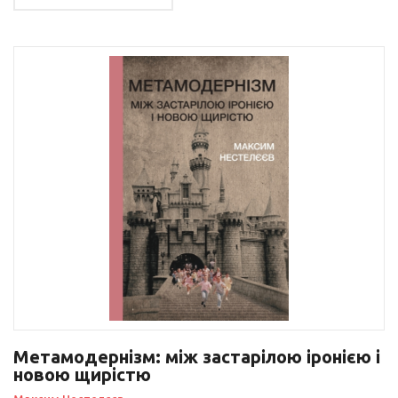
Метамодернізм: між застарілою іронією і
новою щирістю