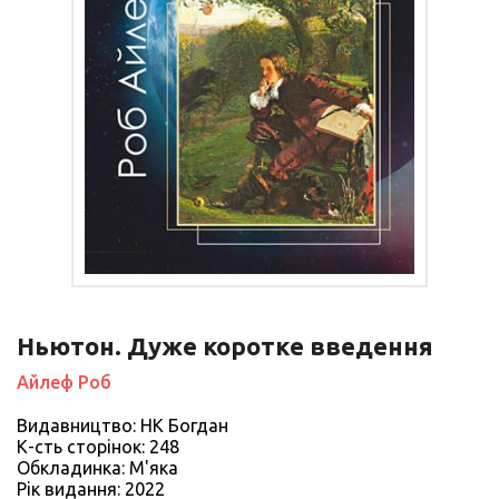
Ньютон. Дуже коротке введення
Айлеф Роб
Видавництво: НК Богдан
К-сть сторiнок: 248
Обкладинка: М'яка
Рiк видання: 2022