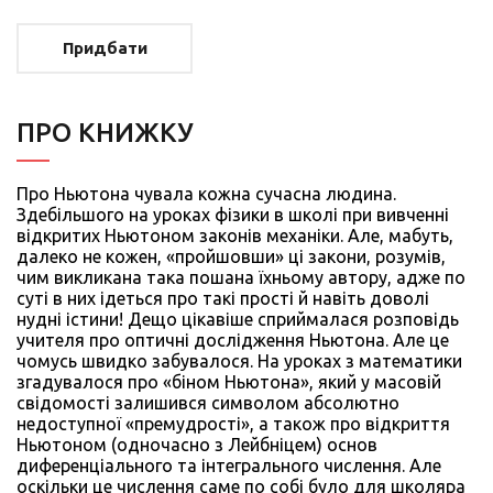
Придбати
ПРО КНИЖКУ
Про Ньютона чувала кожна сучасна людина.
Здебільшого на уроках фізики в школі при вивченні
відкритих Ньютоном законів механіки. Але, мабуть,
далеко не кожен, «пройшовши» ці закони, розумів,
чим викликана така пошана їхньому автору, адже по
суті в них ідеться про такі прості й навіть доволі
нудні істини! Дещо цікавіше сприймалася розповідь
учителя про оптичні дослідження Ньютона. Але це
чомусь швидко забувалося. На уроках з математики
згадувалося про «біном Ньютона», який у масовій
свідомості залишився символом абсолютно
недоступної «премудрості», а також про відкриття
Ньютоном (одночасно з Лейбніцем) основ
диференціального та інтегрального числення. Але
оскільки це числення саме по собі було для школяра