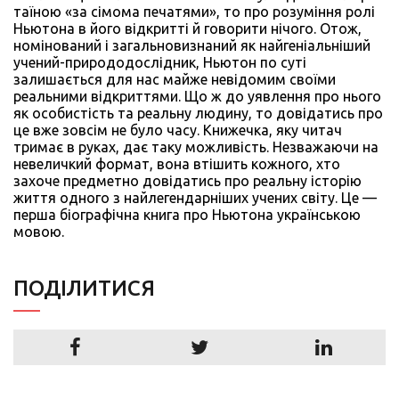
таїною «за сімома печатями», то про розуміння ролі
Ньютона в його відкритті й говорити нічого. Отож,
номінований і загальновизнаний як найгеніальніший
учений-природодослідник, Ньютон по суті
залишається для нас майже невідомим своїми
реальними відкриттями. Що ж до уявлення про нього
як особистість та реальну людину, то довідатись про
це вже зовсім не було часу. Книжечка, яку читач
тримає в руках, дає таку можливість. Незважаючи на
невеличкий формат, вона втішить кожного, хто
захоче предметно довідатись про реальну історію
життя одного з найлегендарніших учених світу. Це —
перша біографічна книга про Ньютона українською
мовою.
ПОДIЛИТИСЯ