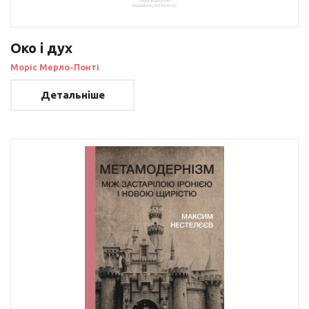
Око і дух
Моріс Мерло-Понті
Детальніше