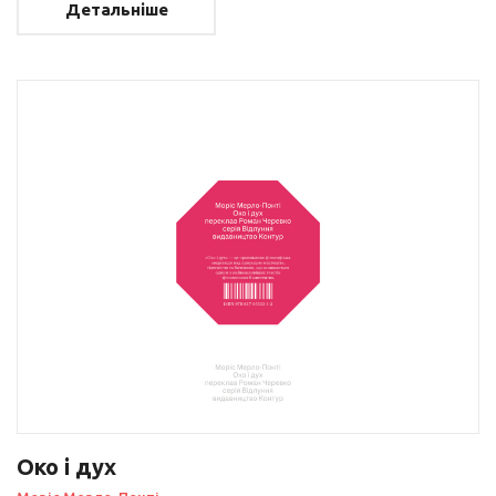
Детальніше
Око і дух