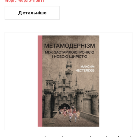
Моріс Мерло-Понті
Детальніше