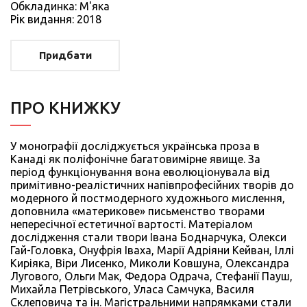
Обкладинка: М'яка
Рiк видання: 2018
Придбати
ПРО КНИЖКУ
У монографії досліджується українська проза в
Канаді як поліфонічне багатовимірне явище. За
період функціонування вона еволюціонувала від
примітивно-реалістичних напівпрофесійних творів до
модерного й постмодерного художнього мислення,
доповнила «материкове» письменство творами
непересічної естетичної вартості. Матеріалом
дослідження стали твори Івана Боднарчука, Олекси
Гай-Головка, Онуфрія Іваха, Марії Адріяни Кейван, Іллі
Киріяка, Віри Лисенко, Миколи Ковшуна, Олександра
Лугового, Ольги Мак, Федора Одрача, Стефанії Пауш,
Михайла Петрівського, Уласа Самчука, Василя
Склеповича та ін. Магістральними напрямками стали