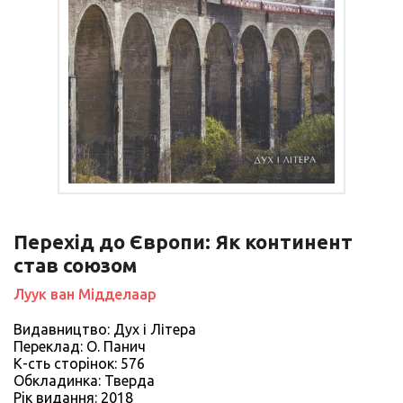
Перехід до Європи: Як континент
став союзом
Луук ван Мідделаар
Видавництво: Дух і Літера
Переклад: О. Панич
К-сть сторiнок: 576
Обкладинка: Тверда
Рiк видання: 2018