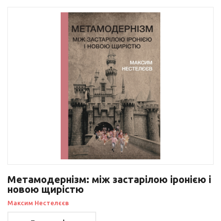
Метамодернізм: між застарілою іронією і
новою щирістю
Максим Нестелєєв