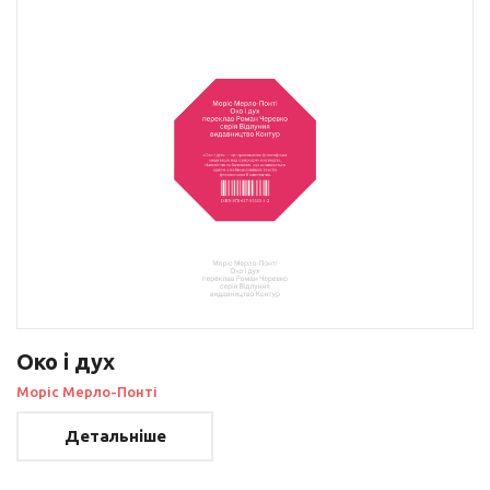
Око і дух
Моріс Мерло-Понті
Детальніше