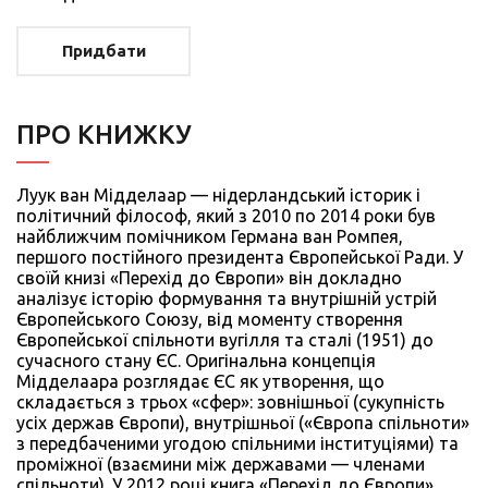
Придбати
ПРО КНИЖКУ
Луук ван Мідделаар — нідерландський історик і
політичний філософ, який з 2010 по 2014 роки був
найближчим помічником Германа ван Ромпея,
першого постійного президента Європейської Ради. У
своїй книзі «Перехід до Європи» він докладно
аналізує історію формування та внутрішній устрій
Європейського Союзу, від моменту створення
Європейської спільноти вугілля та сталі (1951) до
сучасного стану ЄС. Оригінальна концепція
Мідделаара розглядає ЄС як утворення, що
складається з трьох «сфер»: зовнішньої (сукупність
усіх держав Європи), внутрішньої («Європа спільноти»
з передбаченими угодою спільними інституціями) та
проміжної (взаємини між державами — членами
спільноти). У 2012 році книга «Перехід до Європи»