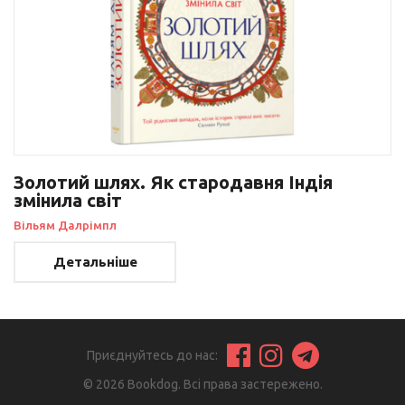
Золотий шлях. Як стародавня Індія
змінила світ
Вільям Далрімпл
Детальніше
Приєднуйтесь до нас:
© 2026 Bookdog. Всі права застережено.