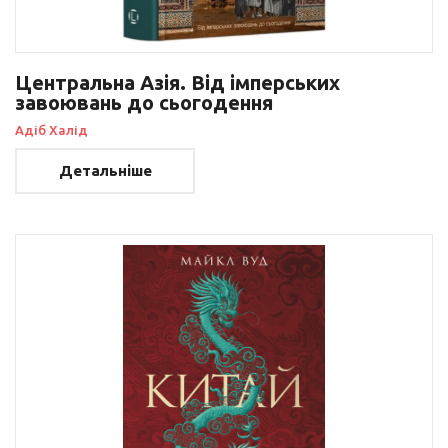
Центральна Азія. Від імперських
завоювань до сьогодення
Адіб Халід
Детальніше