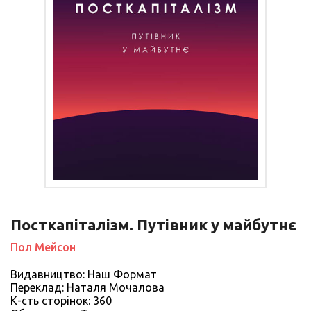
Посткапіталізм. Путівник у майбутнє
Пол Мейсон
Видавництво: Наш Формат
Переклад: Наталя Мочалова
К-сть сторiнок: 360