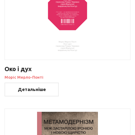
Око і дух
Моріс Мерло-Понті
Детальніше