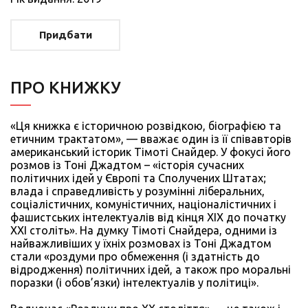
Придбати
ПРО КНИЖКУ
«Ця книжка є історичною розвідкою, біографією та
етичним трактатом», — вважає один із її співавторів
американський історик Тімоті Снайдер. У фокусі його
розмов із Тоні Джадтом – «історія сучасних
політичних ідей у Європі та Сполучених Штатах;
влада і справедливість у розумінні ліберальних,
соціалістичних, комуністичних, націоналістичних і
фашистських інтелектуалів від кінця XIX до початку
XXI століть». На думку Тімоті Снайдера, одними із
найважливіших у їхніх розмовах із Тоні Джадтом
стали «роздуми про обмеження (і здатність до
відродження) політичних ідей, а також про моральні
поразки (і обов’язки) інтелектуалів у політиці».