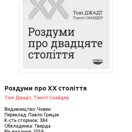
Роздуми про ХХ століття
Тоні Джадт, Тімоті Снайдер
Видавництво: Човен
Переклад: Павло Грицак
К-сть сторiнок: 384
Обкладинка: Тверда
Рiк видання: 2019