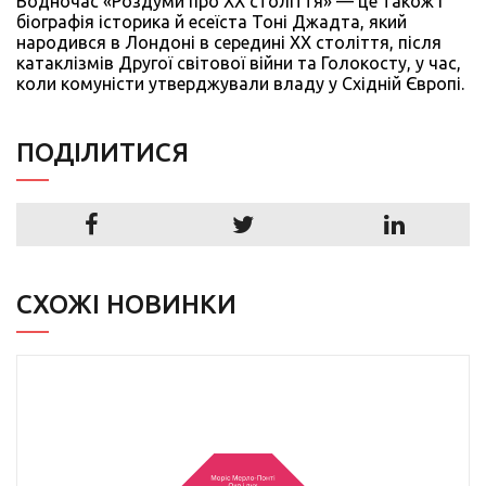
Водночас «Роздуми про ХХ століття» — це також і
біографія історика й есеїста Тоні Джадта, який
народився в Лондоні в середині XX століття, після
катаклізмів Другої світової війни та Голокосту, у час,
коли комуністи утверджували владу у Східній Європі.
ПОДIЛИТИСЯ
СХОЖІ НОВИНКИ