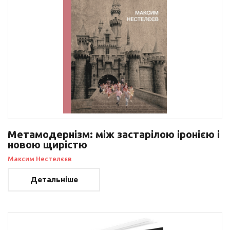
Метамодернізм: між застарілою іронією і
новою щирістю
Максим Нестелєєв
Детальніше