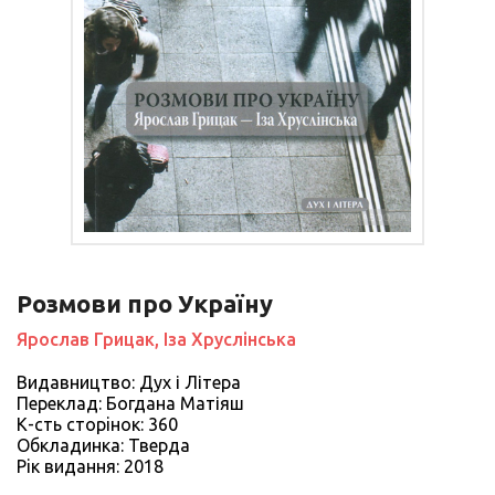
Розмови про Україну
Ярослав Грицак, Іза Хруслінська
Видавництво: Дух і Літера
Переклад: Богдана Матіяш
К-сть сторiнок: 360
Обкладинка: Тверда
Рiк видання: 2018