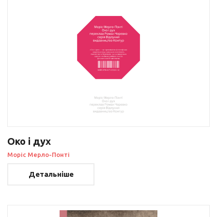
Око і дух
Моріс Мерло-Понті
Детальніше