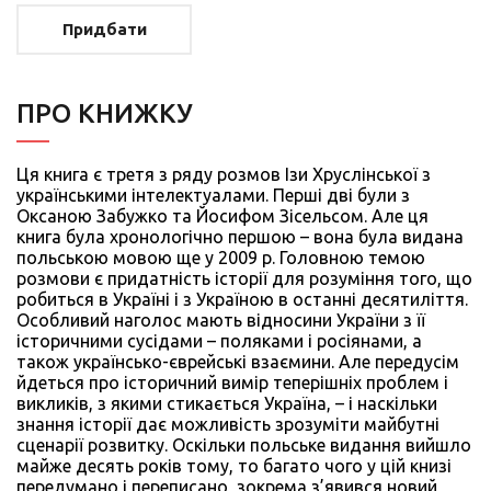
Придбати
ПРО КНИЖКУ
Ця книга є третя з ряду розмов Ізи Хруслінської з
українськими інтелектуалами. Перші дві були з
Оксаною Забужко та Йосифом Зісельсом. Але ця
книга була хронологічно першою – вона була видана
польською мовою ще у 2009 р. Головною темою
розмови є придатність історії для розуміння того, що
робиться в Україні і з Україною в останні десятиліття.
Особливий наголос мають відносини України з її
історичними сусідами – поляками і росіянами, а
також українсько-єврейські взаємини. Але передусім
йдеться про історичний вимір теперішніх проблем і
викликів, з якими стикається Україна, – і наскільки
знання історії дає можливість зрозуміти майбутні
сценарії розвитку. Оскільки польське видання вийшло
майже десять років тому, то багато чого у цій книзі
передумано і переписано, зокрема з’явився новий